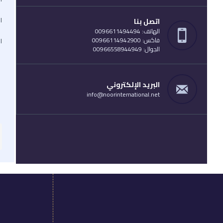
ا
اتصل بنا
الهاتف: 0096611494494
فاكس: 00966114942900
ا
الجوال: 00966558944949
البريد الإلكتروني
info@noorinternational.net