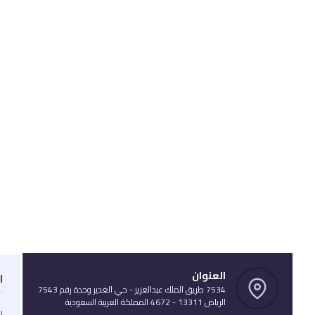
العنوان
ا
7534 طريق الملك عبدالعزيز - حي الغدير وحدة رقم 7543
الرياض 13311 - 4672 المملكة العربية السعودية
ا